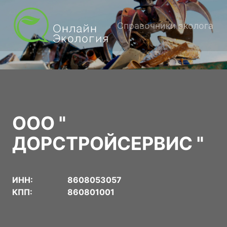
Справочники эколога
ООО "
ДОРСТРОЙСЕРВИС "
ИНН:
8608053057
КПП:
860801001