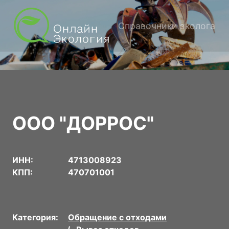
Справочники эколога
ООО "ДОРРОС"
ИНН:
4713008923
КПП:
470701001
Категория:
Обращение с отходами