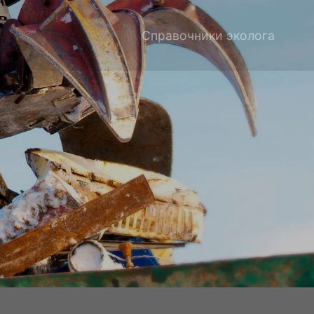
Справочники эколога