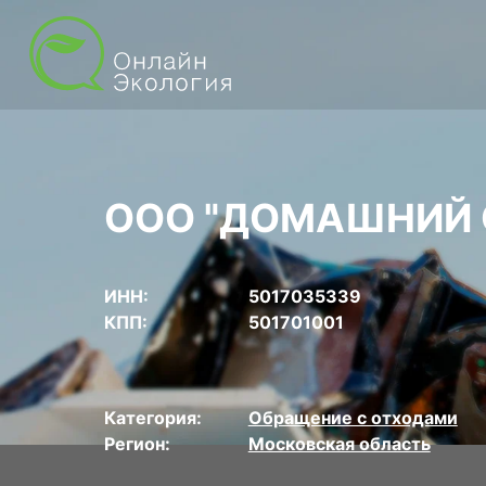
ООО "ДОМАШНИЙ 
ИНН:
5017035339
КПП:
501701001
Категория:
Обращение с отходами
Регион:
Московская область