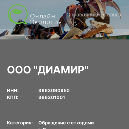
Справочники эколога
ООО "ДИАМИР"
ИНН:
3663090950
КПП:
366301001
Категория:
Обращение с отходами