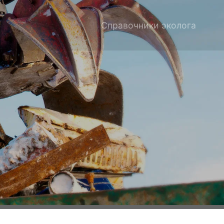
Справочники эколога