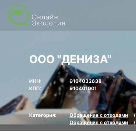
ООО "ДЕНИЗА"
ИНН:
9104032638
КПП:
910401001
Категория:
Обращение с отходами
Обращение с отходами