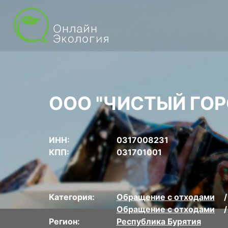
ООО "ЧИСТЫЙ ГОР
ИНН:
0317008231
КПП:
031701001
Категория:
Обращение с отходами
Обращение с отходами
Регион:
Республика Бурятия