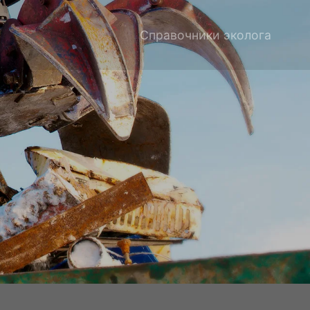
Справочники эколога