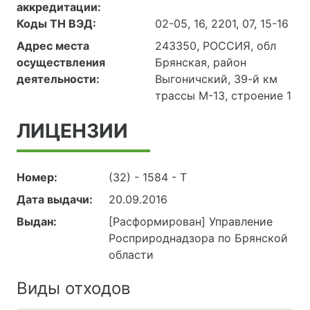
аккредитации:
испытания пищевых
Коды ТН ВЭД:
02-05, 16, 2201, 07, 15-16
продуктов,
продовольственного
Адрес места
243350, РОССИЯ, обл
сырья, объектов
осуществления
Брянская, район
окружающей среды,
деятельности:
Выгоничский, 39-й км
отбор и подготовка
трассы М-13, строение 1
проб.
ЛИЦЕНЗИИ
Номер:
(32) - 1584 - Т
Дата выдачи:
20.09.2016
Выдан:
[Расформирован] Управление
Росприроднадзора по Брянской
области
Виды отходов