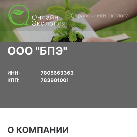
Справочники эколога
ООО "БПЭ"
ИНН:
7805663363
КПП:
783901001
О КОМПАНИИ