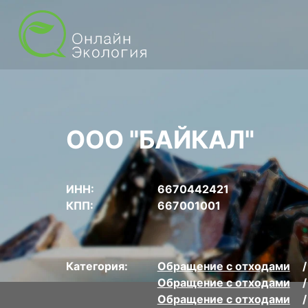
ООО "БАЙКАЛ"
ИНН:
6670442421
КПП:
667001001
Категория:
Обращение с отходами
Обращение с отходами
Обращение с отходами