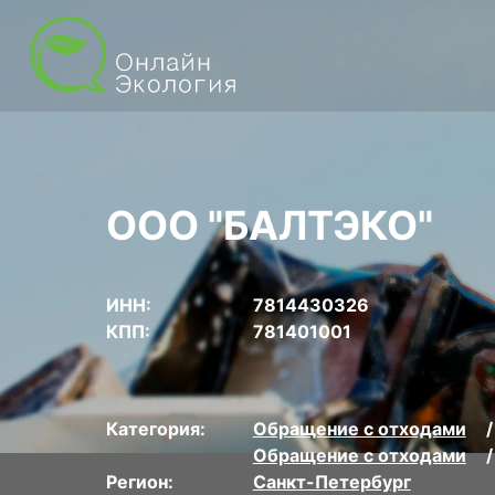
ООО "БАЛТЭКО"
ИНН:
7814430326
КПП:
781401001
Категория:
Обращение с отходами
Обращение с отходами
Регион:
Санкт-Петербург