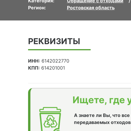
Категория:
Обращение с отходами
Регион:
Ростовская область
РЕКВИЗИТЫ
ИНН:
6142022770
КПП:
614201001
Ищете, где 
А знаете ли Вы, что вс
передаваемых отходов