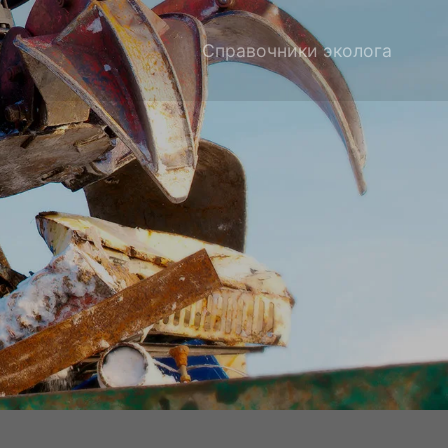
Справочники эколога