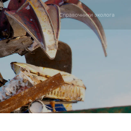
Справочники эколога