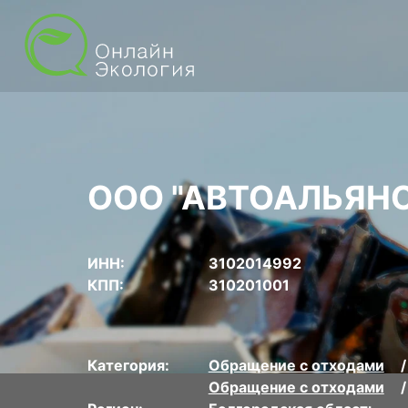
ООО "АВТОАЛЬЯНС
ИНН:
3102014992
КПП:
310201001
Категория:
Обращение с отходами
Обращение с отходами