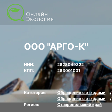
ООО "АРГО-К"
ИНН:
2628049322
КПП:
263001001
Категория:
Обращение с отходами
Обращение с отходами
Регион:
Ставропольский край