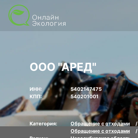
ООО "АРЕД"
ИНН:
5402147475
КПП:
540201001
Категория:
Обращение с отходами
Обращение с отходами