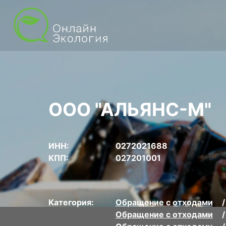
ООО "АЛЬЯНС-М"
ИНН:
0272021688
КПП:
027201001
Категория:
Обращение с отходами
Обращение с отходами