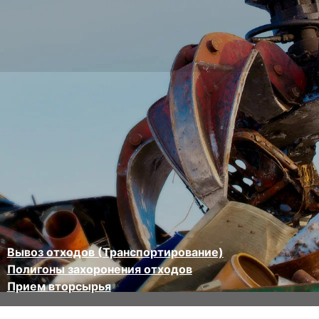
Вывоз отходов (Транспортирование)
Полигоны захоронения отходов
Прием вторсырья