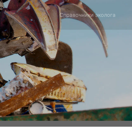
Справочники эколога