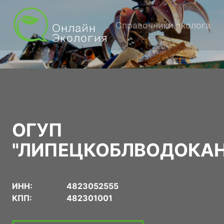
Справочники эколога
ОГУП
"ЛИПЕЦКОБЛВОДОКАН
ИНН:
4823052555
КПП:
482301001