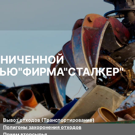
АНИЧЕННОЙ
ЬЮ"ФИРМА"СТАЛКЕР"
Вывоз отходов (Транспортирование)
Полигоны захоронения отходов
Прием вторсырья