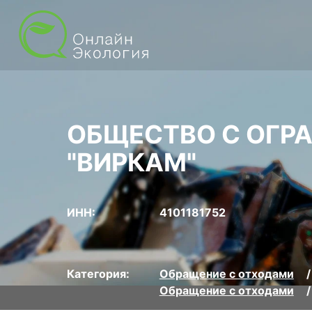
ОБЩЕСТВО С ОГР
"ВИРКАМ"
ИНН:
4101181752
Категория:
Обращение с отходами
Обращение с отходами