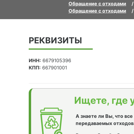
Обращение с отходами
Обращение с отходами
РЕКВИЗИТЫ
ИНН:
6679105396
КПП:
667901001
Ищете, где 
А знаете ли Вы, что вс
передаваемых отходов