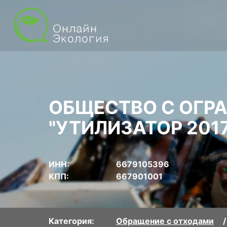
ОБЩЕСТВО С ОГР
"УТИЛИЗАТОР 2017
ИНН:
6679105396
КПП:
667901001
Категория:
Обращение с отходами