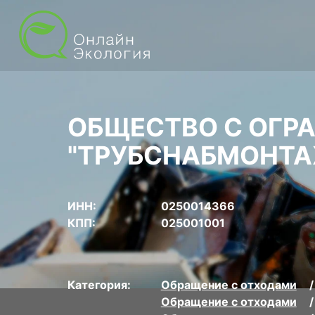
ОБЩЕСТВО С ОГР
"ТРУБСНАБМОНТА
ИНН:
0250014366
КПП:
025001001
Категория:
Обращение с отходами
Обращение с отходами