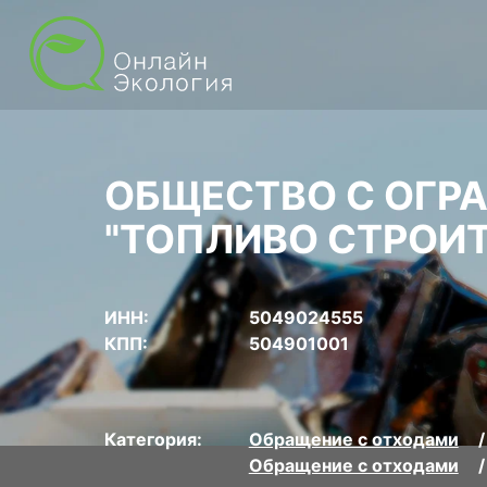
ОБЩЕСТВО С ОГР
"ТОПЛИВО СТРОИ
ИНН:
5049024555
КПП:
504901001
Категория:
Обращение с отходами
Обращение с отходами