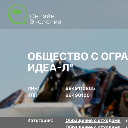
ОБЩЕСТВО С ОГР
ИДЕА-Л"
ИНН:
6949110865
КПП:
694901001
Категория:
Обращение с отходами
Обращение с отходами