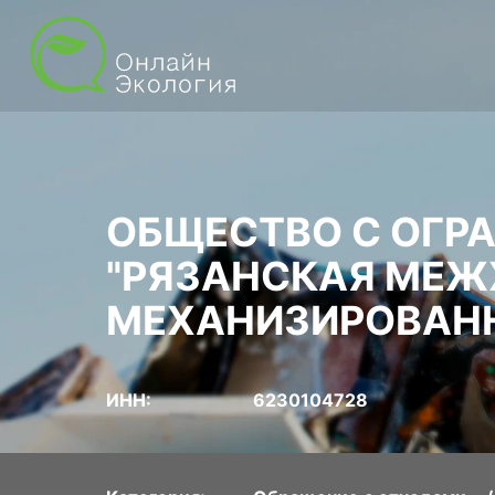
ОБЩЕСТВО С ОГР
"РЯЗАНСКАЯ МЕЖ
МЕХАНИЗИРОВАНН
ИНН:
6230104728