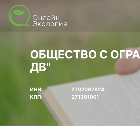
ОБЩЕСТВО С ОГР
ДВ"
ИНН:
2702092824
КПП:
271301001