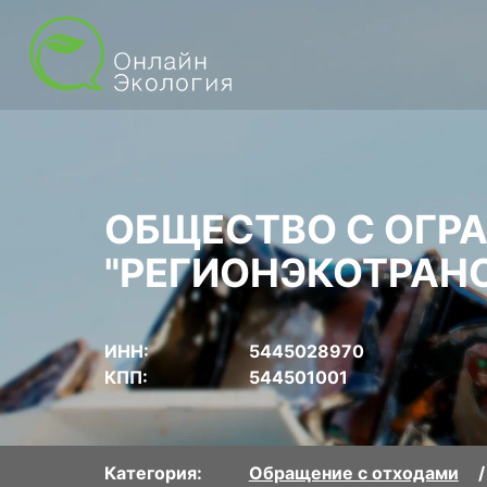
ОБЩЕСТВО С ОГР
"РЕГИОНЭКОТРАН
ИНН:
5445028970
КПП:
544501001
Категория:
Обращение с отходами