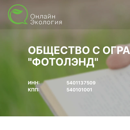
ОБЩЕСТВО С ОГР
"ФОТОЛЭНД"
ИНН:
5401137509
КПП:
540101001