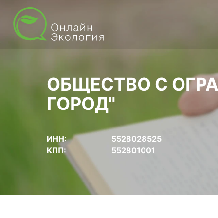
ОБЩЕСТВО С ОГР
ГОРОД"
ИНН:
5528028525
КПП:
552801001