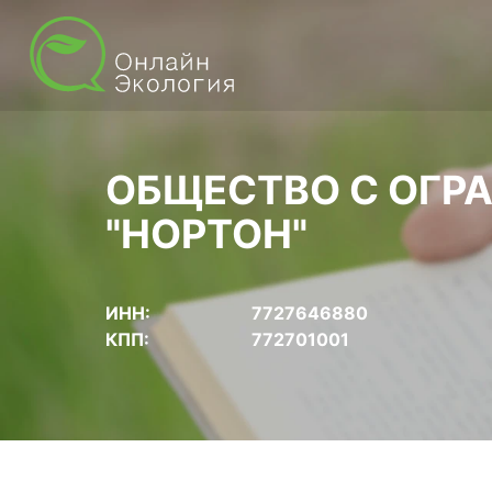
ОБЩЕСТВО С ОГР
"НОРТОН"
ИНН:
7727646880
КПП:
772701001