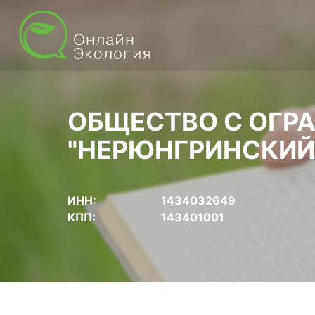
ОБЩЕСТВО С ОГР
"НЕРЮНГРИНСКИЙ
ИНН:
1434032649
КПП:
143401001