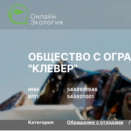
ОБЩЕСТВО С ОГР
"КЛЕВЕР"
ИНН:
5448951946
КПП:
544801001
Категория:
Обращение с отходами