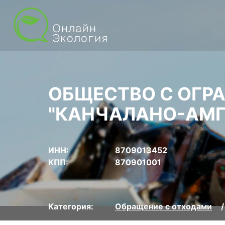
ОБЩЕСТВО С ОГР
"КАНЧАЛАНО-АМ
ИНН:
8709013452
КПП:
870901001
Категория:
Обращение с отходами