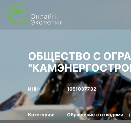
ОБЩЕСТВО С ОГР
"КАМЭНЕРГОСТРО
ИНН:
1651037732
Категория:
Обращение с отходами