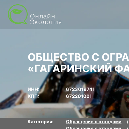
ОБЩЕСТВО С ОГР
«ГАГАРИНСКИЙ Ф
ИНН:
6723019741
КПП:
672201001
Категория:
Обращение с отходами
Обращение с отходами