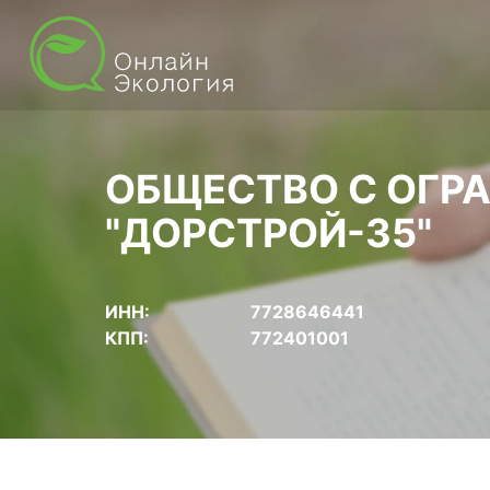
ОБЩЕСТВО С ОГР
"ДОРСТРОЙ-35"
ИНН:
7728646441
КПП:
772401001