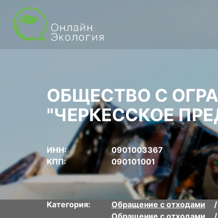
ОБЩЕСТВО С ОГР
"ЧЕРКЕССКОЕ ПРЕ
ИНН:
0901003367
КПП:
090101001
Категория:
Обращение с отходами
Обращение с отходами