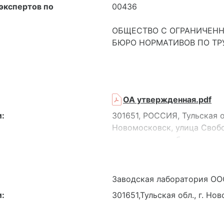
экспертов по
00436
ОБЩЕСТВО С ОГРАНИЧЕНН
БЮРО НОРМАТИВОВ ПО ТР
ОА утвержденная.pdf
:
301651, РОССИЯ, Тульская 
Новомосковск, улица Своб
здание- корпус бытовых пом
(№13,14,16,18).
301651, РОССИЯ, Тульская 
Новомосковск, улица Своб
Заводская лаборатория ОО
3, помещение №7 (Архив), 
:
301651,Тульская обл., г. Но
неотъемлемой частью функ