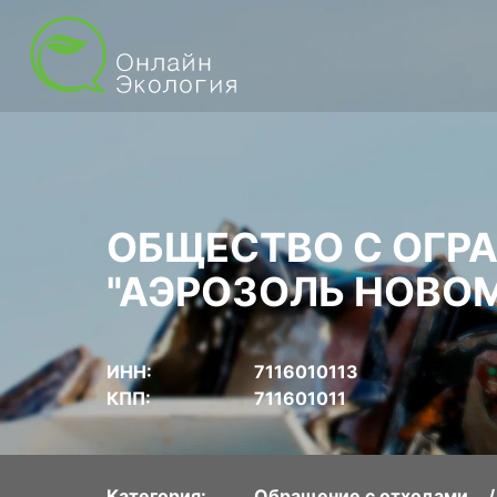
ОБЩЕСТВО С ОГР
"АЭРОЗОЛЬ НОВО
ИНН:
7116010113
КПП:
711601011
Категория:
Обращение с отходами