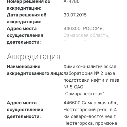
Номер решения об
А-4780
аккредитации:
Дата решения об
30.07.2015
аккредитации:
Адрес места
446300, РОССИЯ,
осуществления
Самарская область,
деятельности:
Отрадный,
Административное
Аккредитация
здание с центральной
лабораторией
Наименование
Химико-аналитическая
установки комплексной
аккредитованного лица:
лаборатория № 2 цеха
подготовки нефти № 1
подготовки нефти и газа
№ 5 ОАО
"Самаранефтегаз"
Адрес места
446600,Самарская обл.,
осуществления
Нефтегорский р-он, в 4
деятельности:
км северо-восточнее г.
Нефтегорска, промзона