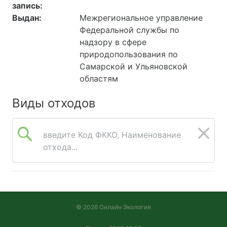
запись:
являющихся
Выдан:
Межрегиональное управление
неотъемлемой частью
Федеральной службы по
функционирования
надзору в сфере
системы менеджмента).
природопользования по
Самарской и Ульяновской
областям
Виды отходов
введите Код ФККО, Наименование
отхода...
© 2026 Онлайн Экология