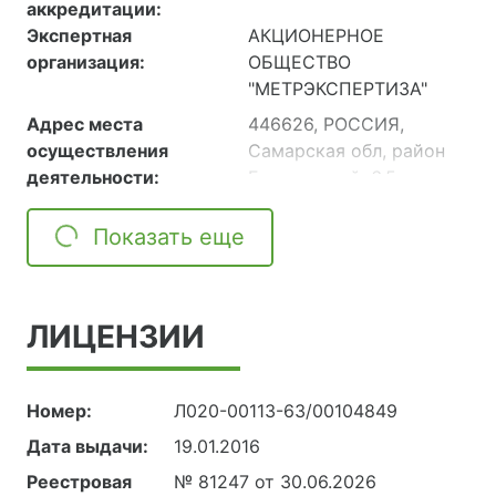
аккредитации:
Экспертная
АКЦИОНЕРНОЕ
организация:
ОБЩЕСТВО
"МЕТРЭКСПЕРТИЗА"
Адрес места
446626, РОССИЯ,
осуществления
Самарская обл, район
деятельности:
Богатовский, 6,5 км
северо-восточнее г.
Нефтегорск, здание
Показать еще
лаборатории.
446626, РОССИЯ, обл
Самарская, район
ЛИЦЕНЗИИ
Богатовский, 6,5 км
северо-восточнее г.
Нефтегорск, склад
Номер:
Л020-00113-63/00104849
(хранение арбитражных
проб, реактивов,
Дата выдачи:
19.01.2016
материалов),
Реестровая
№ 81247 от 30.06.2026
(Реализация процессов,