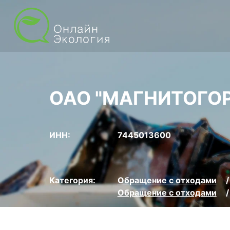
ОАО "МАГНИТОГО
ИНН:
7445013600
Категория:
Обращение с отходами
Обращение с отходами