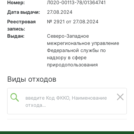
Номер:
Л020-00113-78/01364741
бой стекла, каолин,
кирпич огнеупорный,
Дата выдачи:
27.08.2024
мазут, материалы
Реестровая
№ 2921 от 27.08.2024
полевошпатовые, песок
запись:
кварцевый, стекло
Выдан:
Северо-Западное
жидкое натриевое,
межрегиональное управление
шамот, вода природная
Федеральной службы по
поверхностная, вода
надзору в сфере
сточная очищенная.
природопользования
Виды отходов
введите Код ФККО, Наименование
отхода...