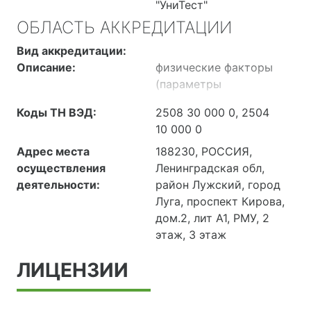
"УниТест"
ОБЛАСТЬ АККРЕДИТАЦИИ
Вид аккредитации:
Описание:
физические факторы
(параметры
микроклимата, световая
Коды ТН ВЭД:
2508 30 000 0, 2504
среда, шум)
10 000 0
производственной
(рабочей) среды,
Адрес места
188230, РОССИЯ,
химические факторы
осуществления
Ленинградская обл,
воздуха рабочей зоны,
деятельности:
район Лужский, город
атмосферный воздух,
Луга, проспект Кирова,
глина огнеупорная, глина
дом.2, лит А1, РМУ, 2
красная, кремний
этаж, 3 этаж
технический, карбид
ЛИЦЕНЗИИ
кремния зеленый,
графит тигельный,
криолит марок КА и КП,