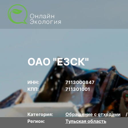
ОАО "ЕЗСК"
ИНН:
7113000847
КПП:
711301001
Категория:
Обращение с отходами
Регион:
Тульская область