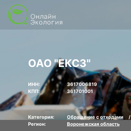
ОАО "ЕКСЗ"
ИНН:
3617006819
КПП:
361701001
Категория:
Обращение с отходами
Регион:
Воронежская область