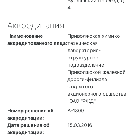
Бурлинский Переезд, д.
продукция, вода для
4
приготовления
охлаждающей
Аккредитация
жидкости, вода для
Наименование
Приволжская химико-
приготовления
аккредитованного лица:
техническая
электролитов, кислота
лаборатория-
серная аккумуляторная,
структурное
электролит кислотный,
подразделение
вода дистиллированная,
Приволжской железной
калия гидрат окиси,
дороги-филиала
спирт этиловый
открытого
акционерного оьщества
"ОАО "РЖД""
Номер решения об
А-1809
аккредитации:
Дата решения об
15.03.2016
аккредитации: