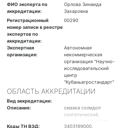
ФИО эксперта по
Орлова Зинаида
аккредитации:
Захаровна
Регистрационный
00290
номер записи в реестре
экспертов по
аккредитации:
Экспертная
Автономная
организация:
некоммерческая
организация "Научно-
исследовательский
центр
"Кубаньагростандарт"
ОБЛАСТЬ АККРЕДИТАЦИИ
Вид аккредитации:
Описание:
смазка солидол
синтетический,
жировой, ЛЗ ЦНИИ,
Коды ТН ВЭД:
3403199000,