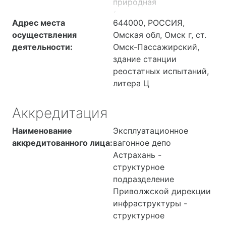
природная
(поверхностная,
Адрес места
644000, РОССИЯ,
подземная), сточная, в
осуществления
Омская обл, Омск г, ст.
т.ч. очищенная сточная.
деятельности:
Омск-Пассажирский,
Промышленные
здание станции
выбросы в атмосферу.
реостатных испытаний,
Атмосферный воздух.
литера Ц
Почва. Физические
факторы жилых и
Аккредитация
общественных зданий,
селитебных территорий,
Наименование
Эксплуатационное
территорий санитарно-
аккредитованного лица:
вагонное депо
защитных зон
Астрахань -
(параметры шума).
структурное
подразделение
Приволжской дирекции
инфраструктуры -
структурное