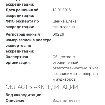
трансформаторные,
аккредитации:
часовые
Дата решения об
13.01.2016
низкотемпературные,
аккредитации:
масло АМГ-10; жидкость
ФИО эксперта по
Шеина Елена
МПТ-2М; мазут;
аккредитации:
Николаевна
нефтепродукты
Регистрационный
00229
отработанные;
номер записи в реестре
материалы
экспертов по
индикаторные для
аккредитации:
магнитопорошковой
Экспертная
Общество с
дефектоскопии
организация:
ограниченной
«Диагма», Минк;
ответственностью "Лига
порошок железный;
независимых экспертов
дизельное масло.
и аудиторов"
ОБЛАСТЬ АККРЕДИТАЦИИ
Вид аккредитации:
Описание:
Вода питьевая,