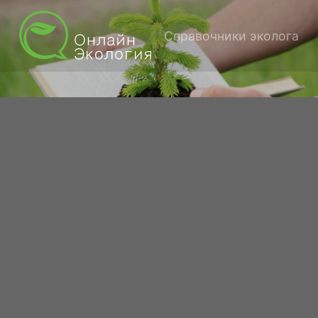
Справочники эколога