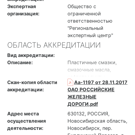
Экспертная
Общество с
организация:
ограниченной
ответственностью
"Региональный
экспертный центр"
ОБЛАСТЬ АККРЕДИТАЦИИ
Вид аккредитации:
Описание:
Пластичные смазки,
смазочные масла,
нефтепродукты
Скан-копия области
Аа-1197 от 28.11.2017
отработанные, мазут,
аккредитации:
ОАО РОССИЙСКИЕ
топливо дизельное,
ЖЕЛЕЗНЫЕ
уайт-спирит, нефрас,
ДОРОГИ.pdf
тосол, бензин
автомобильный, уголь,
Адрес места
630132, РОССИЯ,
сталь, изделия для
осуществления
Новосибирская область,
подвижного состава,
деятельности:
Новосибирск, пер.
железнодорожная