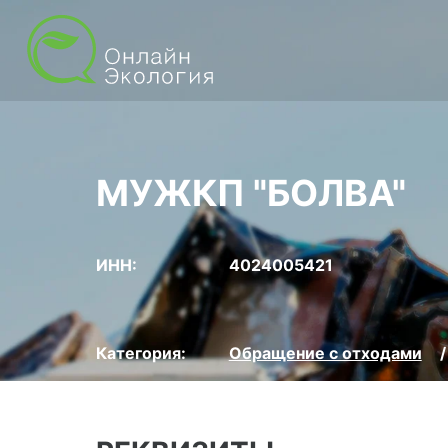
МУЖКП "БОЛВА"
ИНН:
4024005421
Категория:
Обращение с отходами