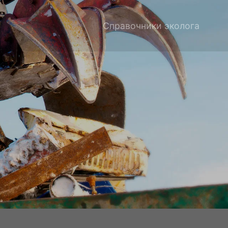
Справочники эколога