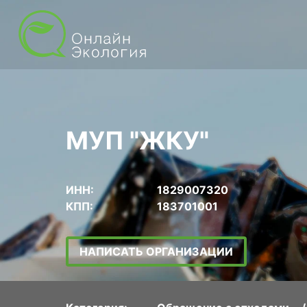
МУП "ЖКУ"
ИНН:
1829007320
КПП:
183701001
НАПИСАТЬ ОРГАНИЗАЦИИ