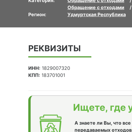
Категория:
Обращение с отходами
Обращение с отходами
Регион:
Удмуртская Республика
РЕКВИЗИТЫ
ИНН:
1829007320
КПП:
183701001
Ищете, где 
А знаете ли Вы, что вс
передаваемых отходов