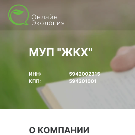
МУП "ЖКХ"
ИНН:
5942002315
КПП:
594201001
О КОМПАНИИ