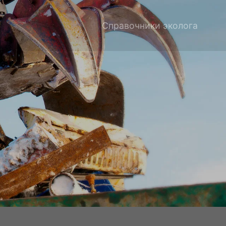
Справочники эколога