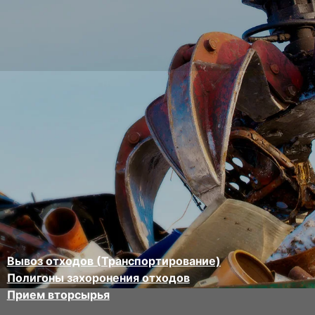
Вывоз отходов (Транспортирование)
Полигоны захоронения отходов
Прием вторсырья