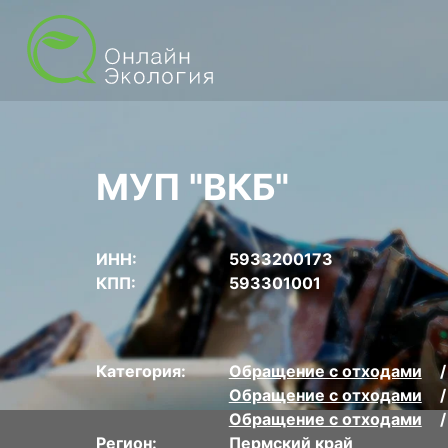
МУП "ВКБ"
ИНН:
5933200173
КПП:
593301001
Категория:
Обращение с отходами
Обращение с отходами
Обращение с отходами
Регион:
Пермский край