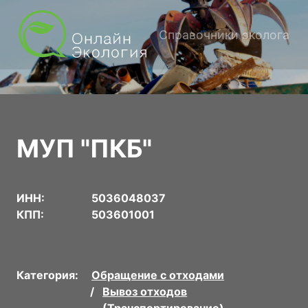
Справочники эколога
МУП "ПКБ"
ИНН:
5036048037
КПП:
503601001
Категория:
Обращение с отходами
Вывоз отходов